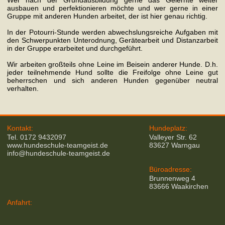
Wer nach der Grundausbildung gerne das Gelernte weiter
ausbauen und perfektionieren möchte und wer gerne in einer
Gruppe mit anderen Hunden arbeitet, der ist hier genau richtig.
In der Potourri-Stunde werden abwechslungsreiche Aufgaben mit
den Schwerpunkten Unterodnung, Gerätearbeit und Distanzarbeit
in der Gruppe erarbeitet und durchgeführt.
Wir arbeiten großteils ohne Leine im Beisein anderer Hunde. D.h.
jeder teilnehmende Hund sollte die Freifolge ohne Leine gut
beherrschen und sich anderen Hunden gegenüber neutral
verhalten.
Kontakt:
Hundeplatz:
Tel. 0172 9432097
Valleyer Str. 62
www.hundeschule-teamgeist.de
83627 Warngau
info@hundeschule-teamgeist.de
Büroadresse:
Brunnenweg 4
83666 Waakirchen
Anfahrt: