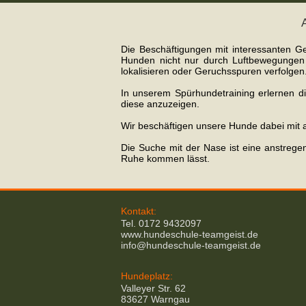
Die Beschäftigungen mit interessanten G
Hunden nicht nur durch Luftbewegungen
lokalisieren oder Geruchsspuren verfolgen
In unserem Spürhundetraining erlernen d
diese anzuzeigen.
Wir beschäftigen unsere Hunde dabei mit
Die Suche mit der Nase ist eine anstrege
Ruhe kommen lässt.
Kontakt:
Tel. 0172 9432097
www.hundeschule-teamgeist.de
info@hundeschule-teamgeist.de
Hundeplatz:
Valleyer Str. 62
83627 Warngau