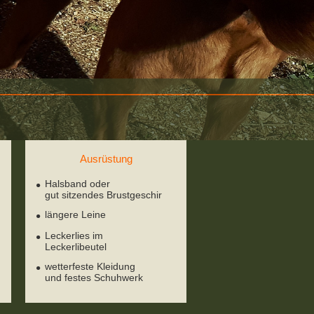
Ausrüstung
Halsband oder
gut sitzendes Brustgeschir
längere Leine
Leckerlies im
Leckerlibeutel
wetterfeste Kleidung
und festes Schuhwerk