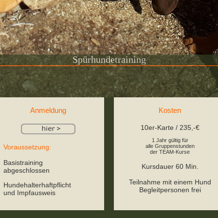
Spürhundetraining
Anmeldung
Kosten
10er-Karte / 235,-€
1 Jahr gültig für
Voraussetzung:
alle Gruppenstunden
der TEAM-Kurse
Basistraining
Kursdauer 60 Min.
abgeschlossen
Teilnahme mit einem Hund
Hundehalterhaftpflicht
Begleitpersonen frei
und Impfausweis